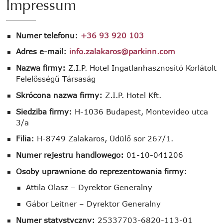
Impressum
Numer telefonu:
+36 93 920 103
Adres e-mail:
info.zalakaros@parkinn.com
Nazwa firmy:
Z.I.P. Hotel Ingatlanhasznosító Korlátolt
Felelősségű Társaság
Skrócona nazwa firmy:
Z.I.P. Hotel Kft.
Siedziba firmy:
H-1036 Budapest, Montevideo utca
3/a
Filia:
H-8749 Zalakaros, Üdülő sor 267/1.
Numer rejestru handlowego:
01-10-041206
Osoby uprawnione do reprezentowania firmy:
Attila Olasz – Dyrektor Generalny
Gábor Leitner – Dyrektor Generalny
Numer statystyczny:
25337703-6820-113-01