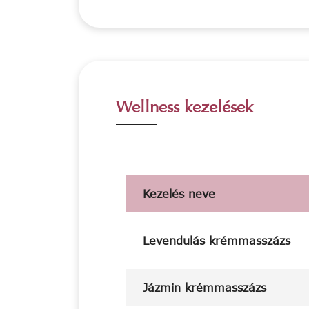
Wellness kezelések
Kezelés neve
Levendulás krémmasszázs
Jázmin krémmasszázs