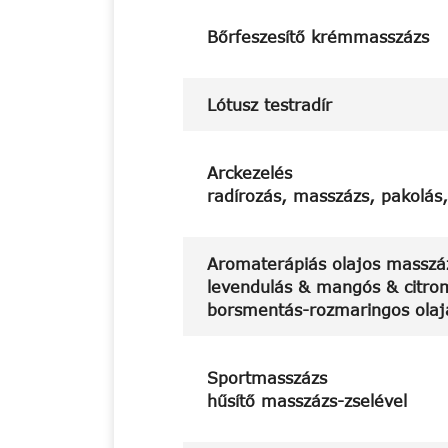
Bőrfeszesítő krémmasszázs
Lótusz testradír
Arckezelés
radírozás, masszázs, pakolás
Aromaterápiás olajos masszá
levendulás & mangós & citrom
borsmentás-rozmaringos olaja
Sportmasszázs
hűsítő masszázs-zselével