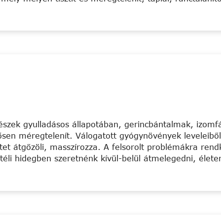
részek gyulladásos állapotában, gerincbántalmak, izomf
rősen méregtelenít. Válogatott gyógynövények leveleiből,
tet átgőzöli, masszírozza. A felsorolt problémákra rend
téli hidegben szeretnénk kívül-belül átmelegedni, életer