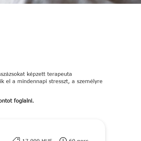
százsokat képzett terapeuta
ik el a mindennapi stresszt, a személyre
ntot foglalni.
17.000 HUF
60 perc