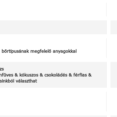
, bőrtípusának megfelelő anyagokkal
zs
füves & kókuszos & csokoládés & férfias &
inkból választhat