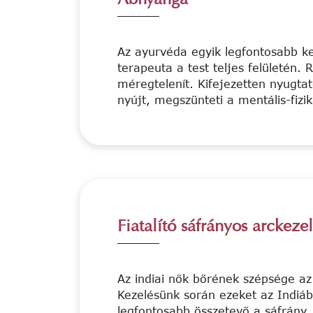
Az ayurvéda egyik legfontosabb ke
terapeuta a test teljes felületén.
méregtelenít. Kifejezetten nyugtat
nyújt, megszünteti a mentális-fizi
Fiatalító sáfrányos arckeze
Az indiai nők bőrének szépsége az
Kezelésünk során ezeket az Indiáb
legfontosabb összetevő a sáfrány, m