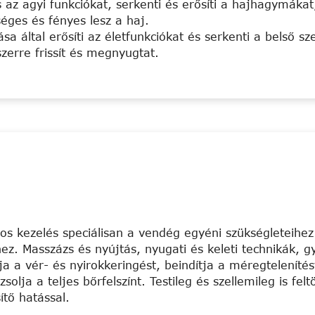
 az agyi funkciókat, serkenti és erősíti a hajhagymákat
séges és fényes lesz a haj.
sa által erősíti az életfunkciókat és serkenti a belső s
zerre frissít és megnyugtat.
ajos kezelés speciálisan a vendég egyéni szükségleteihe
ez. Masszázs és nyújtás, nyugati és keleti technikák, g
 a vér- és nyirokkeringést, beindítja a méregtelenítés
solja a teljes bőrfelszínt. Testileg és szellemileg is fel
ítő hatással.