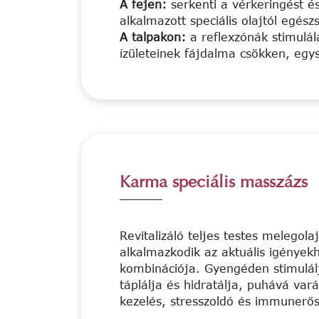
A fejen:
serkenti a vérkeringést és
alkalmazott speciális olajtól egész
A talpakon:
a reflexzónák stimulálá
ízületeinek fájdalma csökken, egys
Karma speciális masszázs
Revitalizáló teljes testes melegol
alkalmazkodik az aktuális igényekh
kombinációja. Gyengéden stimulálja
táplálja és hidratálja, puhává varáz
kezelés, stresszoldó és immunerős