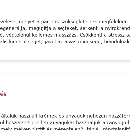
zelése, melyet a páciens szükségleteinek megfelelően k
 Regenerálja, megújítja a sejteket, serkenti a nyirokr
ó, végtelenül kellemes masszázs. Csökkenti a stressz-sz
kális kimerültséget, javul az alvás minősége, beindulna
lés
 általuk használt krémek és anyagok nehezen hozzáférhe
ól beszerzett eredeti anyagokat használjuk a ragyogó 
ely mélyen tisztít és méregtelenít, táplál, ránctalanító