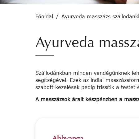
Főoldal
/
Ayurveda masszázs szállodán
Ayurveda massz
Szállodánkban minden vendégünknek lehet
segítségével. Ezek az indiai masszázsfor
szabott kezelések pedig frissítik a testet é
A masszázsok árait készpénzben a masszőrö
Abhyanga