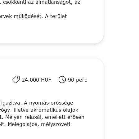
, csökkenti az álmatlanságot, az
zervek működését. A terület
24.000 HUF
90 perc
z igazítva. A nyomás erőssége
yógy- illetve akromatikus olajok
t. Mélyen relaxál, emellett erősen
tölt. Melegolajos, mélyszöveti