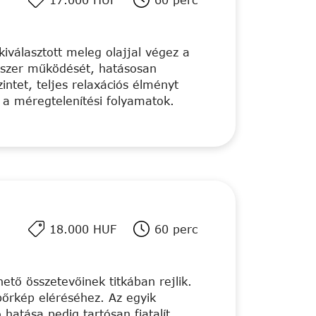
iválasztott meleg olajjal végez a
endszer működését, hatásosan
intet, teljes relaxációs élményt
k a méregtelenítési folyamatok.
18.000 HUF
60 perc
tő összetevőinek titkában rejlik.
bőrkép eléréséhez. Az egyik
 hatása pedig tartósan fiatalít.