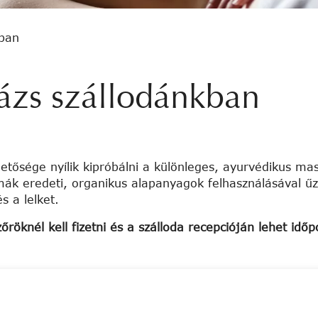
kban
ázs szállodánkban
ősége nyílik kipróbálni a különleges, ayurvédikus mas
mák eredeti, organikus alapanyagok felhasználásával űz
s a lelket.
knél kell fizetni és a szálloda recepcióján lehet időpo