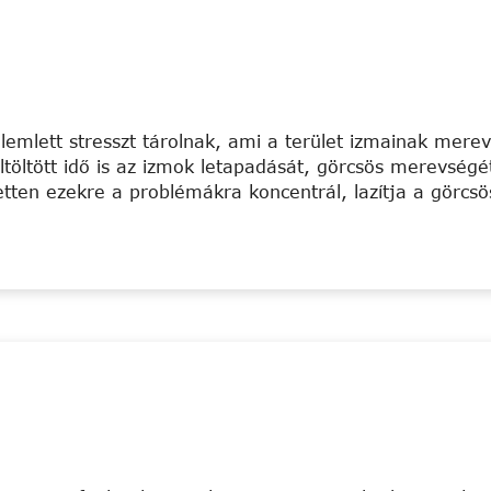
lemlett stresszt tárolnak, ami a terület izmainak mere
eltöltött idő is az izmok letapadását, görcsös merevség
etten ezekre a problémákra koncentrál, lazítja a görcs