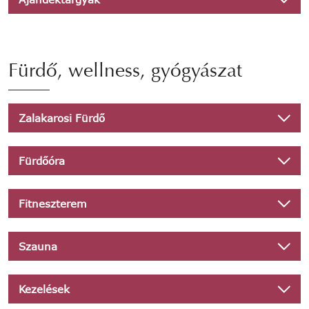
Fürdő, wellness, gyógyászat
Zalakarosi Fürdő
Fürdőóra
Fitneszterem
Szauna
Kezelések