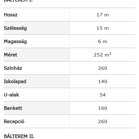
Hossz
17 m
Szélesség
15 m
Magasság
6 m
2
Méret
252 m
Színház
260
Iskolapad
140
U-alak
54
Bankett
160
Recepció
260
BÁLTEREM II.