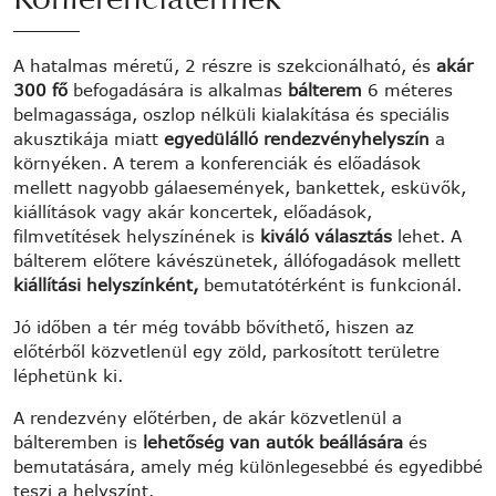
Konferenciatermek
A hatalmas méretű, 2 részre is szekcionálható, és
akár
300 fő
befogadására is alkalmas
bálterem
6 méteres
belmagassága, oszlop nélküli kialakítása és speciális
akusztikája miatt
egyedülálló rendezvényhelyszín
a
környéken. A terem a konferenciák és előadások
mellett nagyobb gálaesemények, bankettek, esküvők,
kiállítások vagy akár koncertek, előadások,
filmvetítések helyszínének is
kiváló választás
lehet. A
bálterem előtere kávészünetek, állófogadások mellett
kiállítási helyszínként,
bemutatótérként is funkcionál.
Jó időben a tér még tovább bővíthető, hiszen az
előtérből közvetlenül egy zöld, parkosított területre
léphetünk ki.
A rendezvény előtérben, de akár közvetlenül a
bálteremben is
lehetőség van autók beállására
és
bemutatására, amely még különlegesebbé és egyedibbé
teszi a helyszínt.