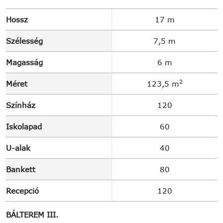
Hossz
17 m
Szélesség
7,5 m
Magasság
6 m
2
Méret
123,5 m
Színház
120
Iskolapad
60
U-alak
40
Bankett
80
Recepció
120
BÁLTEREM III.