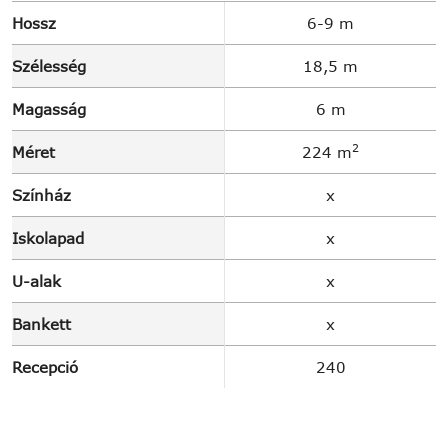
Hossz
6-9 m
Szélesség
18,5 m
Magasság
6 m
2
Méret
224 m
Színház
x
Iskolapad
x
U-alak
x
Bankett
x
Recepció
240