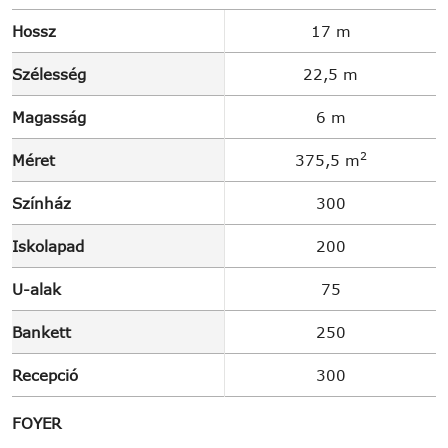
Hossz
17 m
Szélesség
22,5 m
Magasság
6 m
2
Méret
375,5 m
Színház
300
Iskolapad
200
U-alak
75
Bankett
250
Recepció
300
FOYER