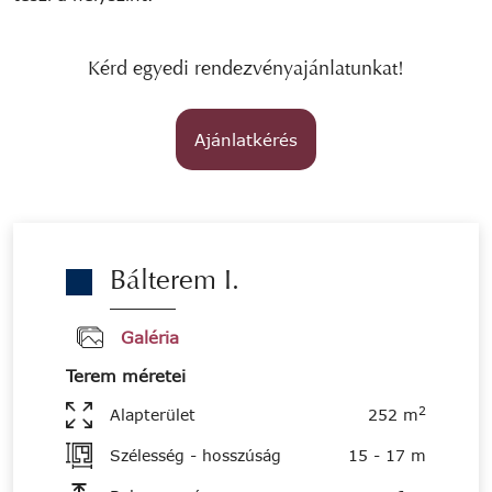
Kérd egyedi rendezvényajánlatunkat!
Ajánlatkérés
Bálterem I.
Galéria
Terem méretei
2
Alapterület
252 m
Szélesség - hosszúság
15 - 17 m