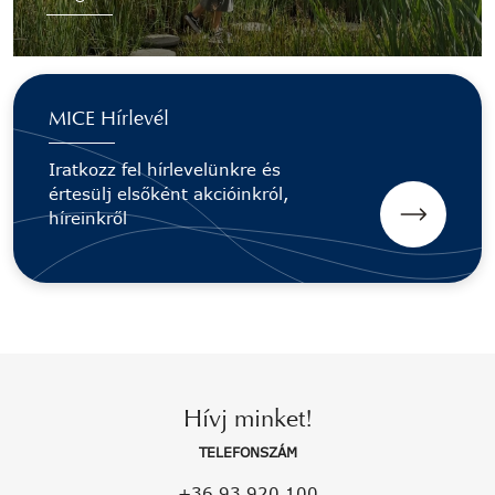
MICE Hírlevél
Iratkozz fel hírlevelünkre és
értesülj elsőként akcióinkról,
híreinkről
Hívj minket!
TELEFONSZÁM
+36 93 920 100